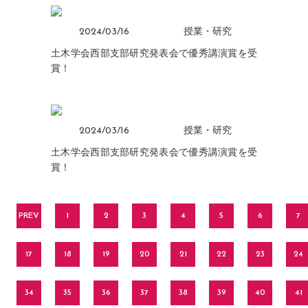
2024/03/16
授業・研究
土木学会西部支部研究発表会で優秀講演賞を受
賞！
2024/03/16
授業・研究
土木学会西部支部研究発表会で優秀講演賞を受
賞！
PREV
1
2
3
4
5
6
7
17
18
19
20
21
22
23
24
34
35
36
37
38
39
40
41