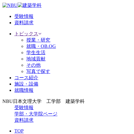
受験情報
資料請求
トピックス
授業・研究
就職・OB.OG
学生生活
地域貢献
その他
写真で探す
コース紹介
施設・設備
就職情報
NBU日本文理大学 工学部 建築学科
受験情報
学部・大学院ページ
資料請求
TOP