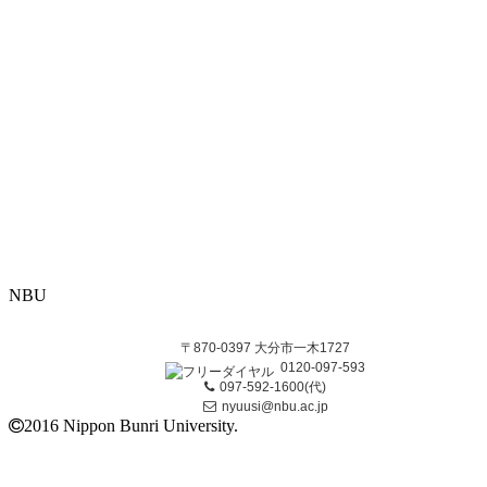
NBU
〒870-0397 大分市一木1727
0120-097-593
097-592-1600(代)
nyuusi@nbu.ac.jp
2016 Nippon Bunri University.