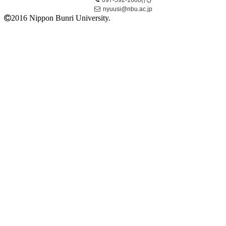
nyuusi@nbu.ac.jp
2016 Nippon Bunri University.