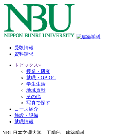
受験情報
資料請求
トピックス
授業・研究
就職・OB.OG
学生生活
地域貢献
その他
写真で探す
コース紹介
施設・設備
就職情報
NBU日本文理大学 工学部 建築学科