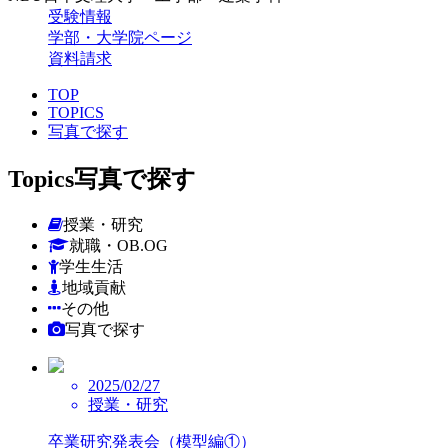
受験情報
学部・大学院ページ
資料請求
TOP
TOPICS
写真で探す
Topics
写真で探す
授業・研究
就職・OB.OG
学生生活
地域貢献
その他
写真で探す
2025/02/27
授業・研究
卒業研究発表会（模型編①）