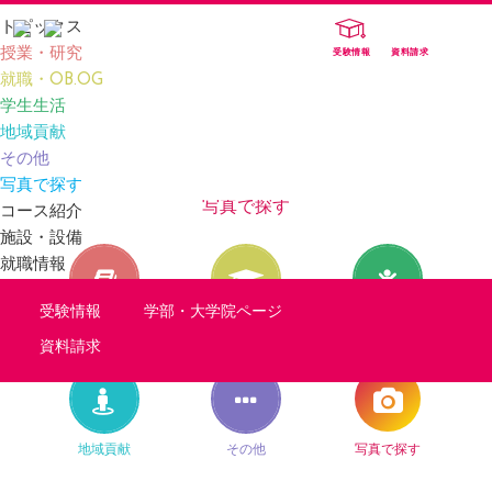
トピックス
授業・研究
受験情報
資料請求
就職・OB.OG
TOP
TOPICS
写真で探す
学生生活
地域貢献
その他
TOPICS
写真で探す
写真で探す
コース紹介
施設・設備
就職情報
受験情報
学部・大学院ページ
授業・研究
就職・OB.OG
学生生活
資料請求
地域貢献
その他
写真で探す