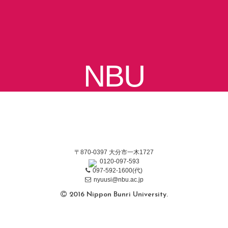
NBU
〒870-0397 大分市一木1727
0120-097-593
097-592-1600(代)
nyuusi@nbu.ac.jp
2016 Nippon Bunri University.