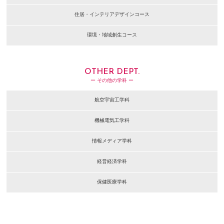
住居・インテリアデザインコース
環境・地域創生コース
OTHER DEPT.
ー その他の学科 ー
航空宇宙工学科
機械電気工学科
情報メディア学科
経営経済学科
保健医療学科