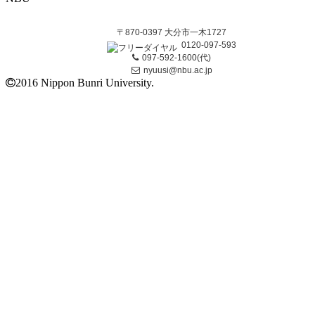
〒870-0397 大分市一木1727
0120-097-593
097-592-1600(代)
nyuusi@nbu.ac.jp
2016 Nippon Bunri University.