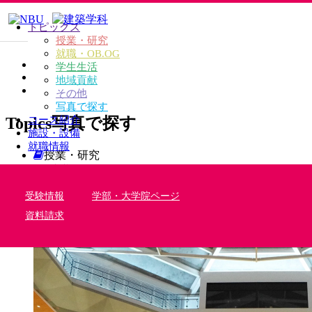
トピックス
授業・研究
就職・OB.OG
TOP
学生生活
TOPICS
地域貢献
写真で探す
その他
写真で探す
Topics
写真で探す
コース紹介
施設・設備
就職情報
授業・研究
就職・OB.OG
学生生活
受験情報
学部・大学院ページ
地域貢献
その他
資料請求
写真で探す