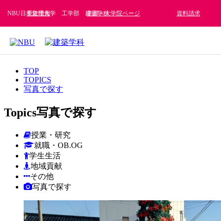
NBU日本文理大学 工学部 建築学科
受験情報
学部・大学院ページ
資料請求
TOP
TOPICS
写真で探す
Topics
写真で探す
授業・研究
就職・OB.OG
学生生活
地域貢献
その他
写真で探す