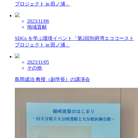
プロジェクト in 田ノ浦」
2023/11/06
地域貢献
SDGs を学ぶ環境イベント「第2回別府湾エココースト
プロジェクト in 田ノ浦」
2023/11/05
その他
島岡成治 教授（副学長）の講演会