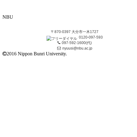
NBU
〒870-0397 大分市一木1727
0120-097-593
097-592-1600(代)
nyuusi@nbu.ac.jp
2016 Nippon Bunri University.