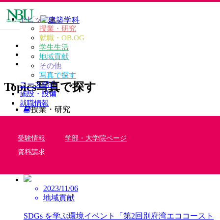
トピックス
授業・研究
就職・OB.OG
TOP
学生生活
TOPICS
地域貢献
写真で探す
その他
写真で探す
Topics
写真で探す
コース紹介
施設・設備
就職情報
授業・研究
就職・OB.OG
学生生活
受験情報
学部・大学院ページ
地域貢献
その他
資料請求
写真で探す
2023/11/06
地域貢献
SDGs を学ぶ環境イベント「第2回別府湾エココースト