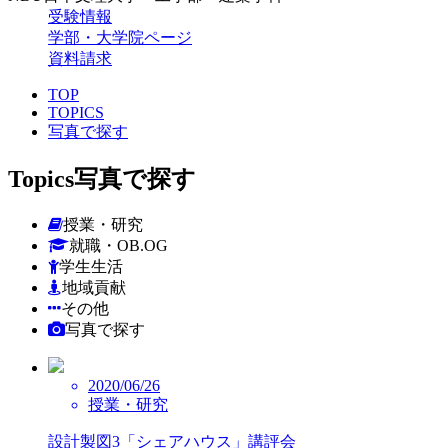
受験情報
学部・大学院ページ
資料請求
TOP
TOPICS
写真で探す
Topics
写真で探す
授業・研究
就職・OB.OG
学生生活
地域貢献
その他
写真で探す
2020/06/26
授業・研究
設計製図3「シェアハウス」講評会