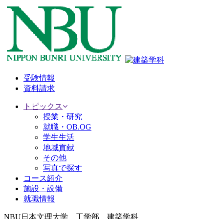
受験情報
資料請求
トピックス
授業・研究
就職・OB.OG
学生生活
地域貢献
その他
写真で探す
コース紹介
施設・設備
就職情報
NBU日本文理大学 工学部 建築学科