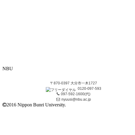
NBU
〒870-0397 大分市一木1727
0120-097-593
097-592-1600(代)
nyuusi@nbu.ac.jp
2016 Nippon Bunri University.