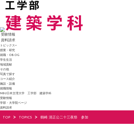
受験情報
資料請求
トピックス
授業・研究
就職・OB.OG
学生生活
地域貢献
その他
写真で探す
コース紹介
施設・設備
就職情報
NBU日本文理大学 工学部 建築学科
受験情報
学部・大学院ページ
資料請求
TOP
TOPICS
鶴崎 清正公二十三夜祭 参加