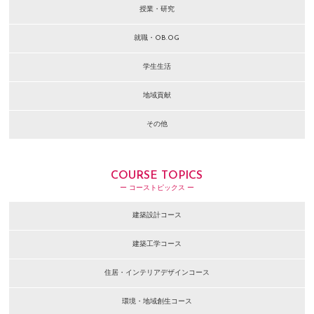
授業・研究
就職・OB.OG
学生生活
地域貢献
その他
COURSE TOPICS
ー コーストピックス ー
建築設計コース
建築工学コース
住居・インテリアデザインコース
環境・地域創生コース