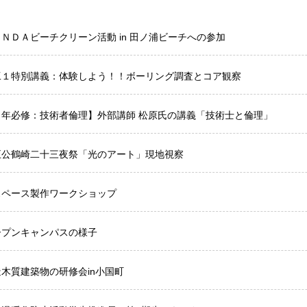
ＮＤＡビーチクリーン活動 in 田ノ浦ビーチへの参加
工１特別講義：体験しよう！！ボーリング調査とコア観察
３年必修：技術者倫理】外部講師 松原氏の講義「技術士と倫理」
正公鶴崎二十三夜祭「光のアート」現地視察
スペース製作ワークショップ
ープンキャンパスの様子
木質建築物の研修会in小国町