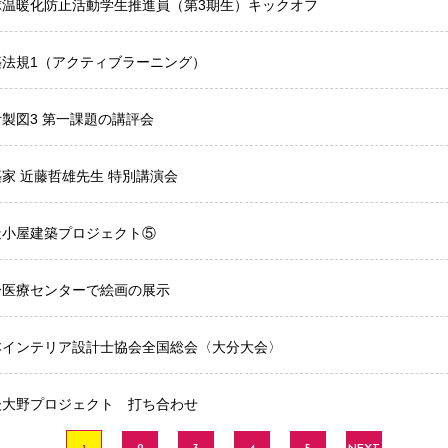
球温暖化防止活動学生推進員（第3期生）キックオフ
築法規1（アクティブラーニング）
製図3 第一課題の講評会
家 近藤哲雄先生 特別講演会
造小屋建築プロジェクト⑤
分医療センターで絵画の展示
本インテリア設計士協会全国総会〈大分大会〉
後大野プロジェクト 打ち合わせ