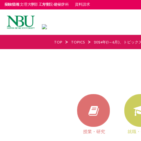
受験情報
NBU日本文理大学 工学部 建築学科
学部・大学院ページ
資料請求
TOP
TOPICS
2024年(1～6月)、トピック
授業・研究
就職・