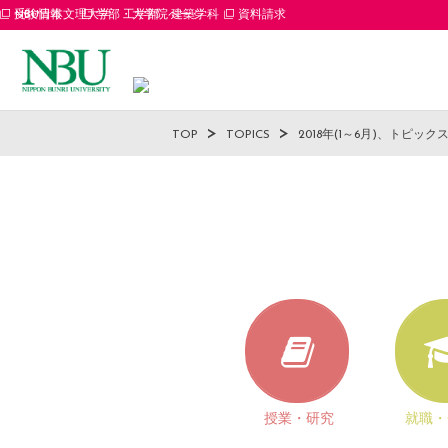
受験情報
NBU日本文理大学 工学部 建築学科
学部・大学院ページ
資料請求
TOP
TOPICS
2018年(1～6月)、トピック
授業・研究
就職・