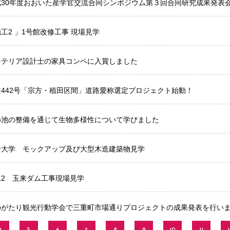
成30年度おおいた産学官交流合同シンポジウム第３回合同研究成果発表
工2 」1号館改修工事 現場見学
ンテリア設計士の家具コンペに入賞しました
道442号「宗方・稙田区間」道路愛称選定プロジェクト始動！
め池の整備を通じて生物多様性について学びました
分大学 モックアップ及び大型木造建築物見学
工2 玉来ダム工事現場見学
のがたり観光行動学会で三重町市場通りプロジェクトの成果発表を行い