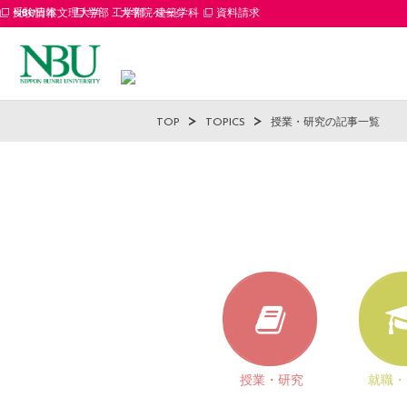
受験情報
NBU日本文理大学 工学部 建築学科
学部・大学院ページ
資料請求
TOP
TOPICS
授業・研究の記事一覧
授業・研究
就職・