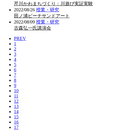
芹川かわまちづくり：川遊び実証実験
2022/08/26
授業・研究
田ノ浦ビーチサンドアート
2022/08/09
授業・研究
古森弘一氏講演会
PREV
1
2
3
4
5
6
7
8
9
10
11
12
13
14
15
16
17