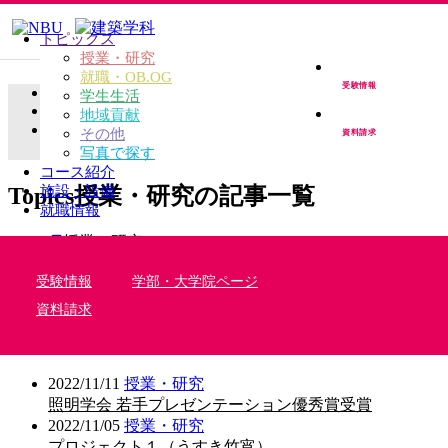
トピックス
授業・研究
就職・OB.OG
受験情報
TOP
学生生活
TOPICS
地域貢献
授業・研究の記事一覧
その他
資料請求
写真で探す
コース紹介
Topics
授業・研究の記事一覧
施設・設備
就職情報
授業・研究
就職・OB.OG
受験情報
学部・大学院ページ
学生生活
地域貢献
資料請求
その他
写真で探す
2022/11/11
授業・研究
照明学会 若手プレゼンテーション優秀賞受賞
2022/11/05
授業・研究
プロジェクト１（うすき竹宵）