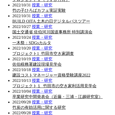
2022/10/31
授業・研究
竹の子ひろばカフェ実証実験
2022/10/31
授業・研究
BUILD OITA 土木の日デジタルバスツアー
2022/10/27
授業・研究
国土交通省 佐伯河川国道事務所 特別講演会
2022/10/24
授業・研究
一木祭：SDGsカルタ
2022/10/20
授業・研究
プロジェクト1_竹田市空き家調査
2022/10/19
授業・研究
佐伯税務署建設現場見学会
2022/10/18
授業・研究
建設コストマネージャー資格受験講座2022
2022/10/13
授業・研究
プロジェクト１_竹田市の空き家利活用見学会
2022/10/04
授業・研究
卒業研究中間発表会（近藤・三浦・江越研究室）
2022/09/28
授業・研究
竹炭の有効活用に関する研究
2022/09/28
授業・研究