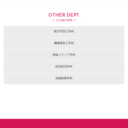
OTHER DEPT.
ー その他の学科 ー
航空宇宙工学科
機械電気工学科
情報メディア学科
経営経済学科
保健医療学科