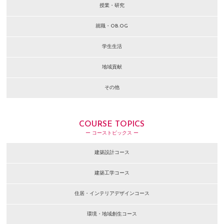
授業・研究
就職・OB.OG
学生生活
地域貢献
その他
COURSE TOPICS
ー コーストピックス ー
建築設計コース
建築工学コース
住居・インテリアデザインコース
環境・地域創生コース