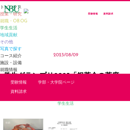
トピックス
授業・研究
受験情報
資料請求
就職・OB.OG
TOP
TOPICS
学生グランプリ2023「銀茶会の茶席」佐藤淳賞
学生生活
地域貢献
その他
TOPICS
写真で探す
2023/08/09
コース紹介
施設・設備
就職情報
学生グランプリ2023「銀茶会の茶席」
受験情報
学部・大学院ページ
佐藤淳賞
資料請求
学生生活