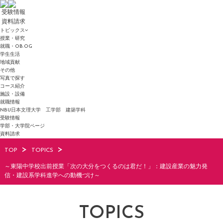
受験情報
資料請求
トピックス
授業・研究
就職・OB.OG
学生生活
地域貢献
その他
写真で探す
コース紹介
施設・設備
就職情報
NBU日本文理大学 工学部 建築学科
受験情報
学部・大学院ページ
資料請求
TOP
TOPICS
～東陽中学校出前授業「次の大分をつくるのは君だ！」：建設産業の魅力発
信・建設系学科進学への動機づけ～
TOPICS