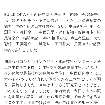
BUILD OITAと中西研究室の協働で、東陽中学校1,2年生
へ「次の大分をつくるのは君だ！」と題した建設産業の
魅力発信のための出前授業を行ない、中西研究室4年：石
渕元喜・河野龍十・中西乃愛・鍋倉友翔・藤井海斗・松
尾隆之介・端場琉記、3年：相澤拓也・麻生有里佳・大賀
彩鈴・工藤陽介・古城遥斗・薗田啓太・戸髙槙人の総勢
14名で参加しました。
測量設計コンサルタンツ協会・建設技術センター・大分
土木事務所でドローン体験やVR動画視聴体験、メタバー
スの体験や最新技術の体験を実施し、中西研究室では土
木のものづくりの流れが体感できる土木すごろくを開
発・実施しました。今年はすごろく研究室というほどす
ごろくをやってきましたが、年内最後、今回は土木の流
れを測量から設計、施工から維持管理まで体験できるス
ゴロクです。測量では歩測、設計では道路のルート検討