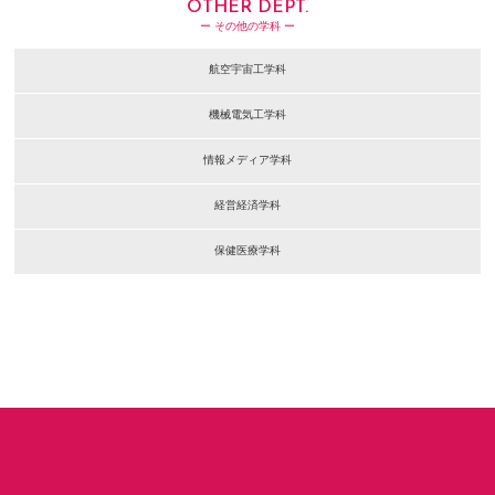
OTHER DEPT.
ー その他の学科 ー
航空宇宙工学科
機械電気工学科
情報メディア学科
経営経済学科
保健医療学科