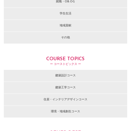
就職・OB.OG
学生生活
地域貢献
その他
COURSE TOPICS
ー コーストピックス ー
建築設計コース
建築工学コース
住居・インテリアデザインコース
環境・地域創生コース