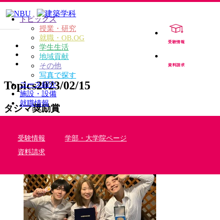
トピックス
授業・研究
就職・OB.OG
受験情報
TOP
学生生活
TOPICS
地域貢献
タジマ奨励賞
その他
資料請求
写真で探す
Topics
2023/02/15
コース紹介
施設・設備
就職情報
タジマ奨励賞
授業・研究
受験情報
学部・大学院ページ
資料請求