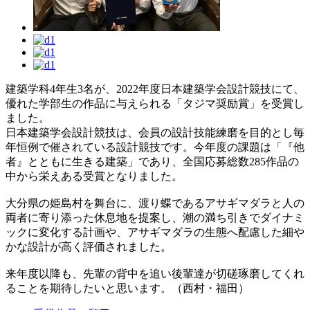
建築学科4年生3名が、2022年度日本建築学会設計競技にて、
優れた学部生の作品に与えられる「タジマ奨励賞」を受賞し
ました。
日本建築学会設計競技は、会員の設計技能練磨を目的とし毎
年恒例で催されている設計競技です。今年度の課題は「『他
者』とともに生きる建築」であり、全国応募総数285作品の
中から栄えある受賞となりました。
大分県の姫島村を舞台に、渡り蝶であるアサギマダラと人の
両者に寄り添った休息地を提案し、潮の満ち引きでダイナミ
ックに変化する計画や、アサギマダラの生態へ配慮した細や
かな設計が高く評価されました。
来年度以降も、先輩の背中を追い後輩達が切磋琢磨してくれ
ることを期待したいと思います。（西村・福田）