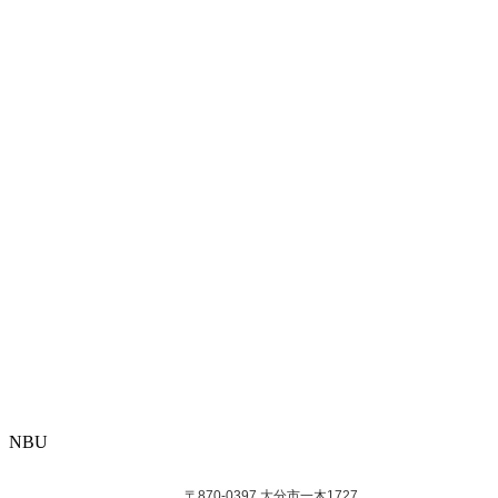
NBU
〒870-0397 大分市一木1727