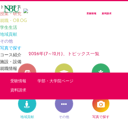
トピックス
授業・研究
受験情報
資料請求
就職・OB.OG
TOP
TOPICS
2026年(7～12月)、トピックス一覧
学生生活
地域貢献
その他
TOPICS
写真で探す
2026年(7～12月)、トピックス一覧
コース紹介
施設・設備
就職情報
受験情報
学部・大学院ページ
授業・研究
就職・OB.OG
学生生活
資料請求
地域貢献
その他
写真で探す