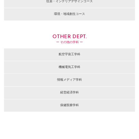
住居・インテリアデザインコース
環境・地域創生コース
OTHER DEPT.
ー その他の学科 ー
航空宇宙工学科
機械電気工学科
情報メディア学科
経営経済学科
保健医療学科