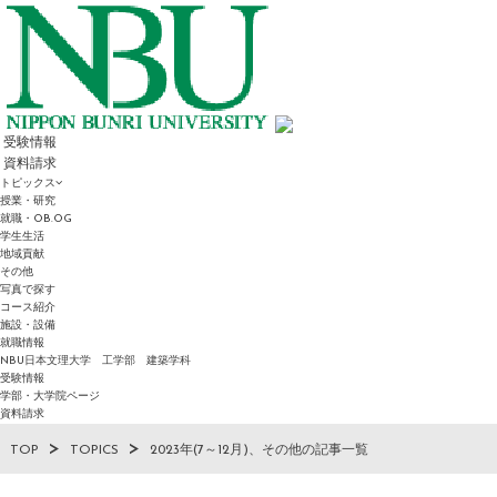
受験情報
資料請求
トピックス
授業・研究
就職・OB.OG
学生生活
地域貢献
その他
写真で探す
コース紹介
施設・設備
就職情報
NBU日本文理大学 工学部 建築学科
受験情報
学部・大学院ページ
資料請求
TOP
TOPICS
2023年(7～12月)、その他の記事一覧