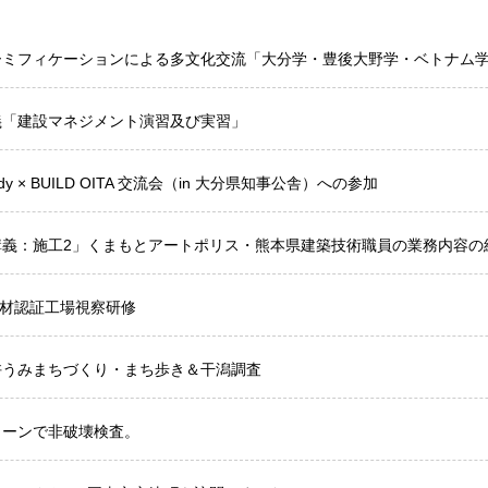
ーミフィケーションによる多文化交流「大分学・豊後大野学・ベトナム
義「建設マネジメント演習及び実習」
ildy × BUILD OITA 交流会（in 大分県知事公舎）への参加
講義：施工2」くまもとアートポリス・熊本県建築技術職員の業務内容の
S材認証工場視察研修
杵うみまちづくり・まち歩き＆干潟調査
ローンで非破壊検査。