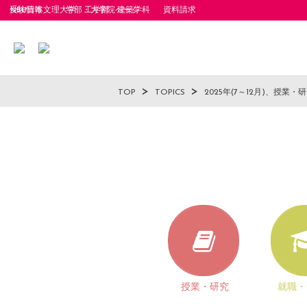
受験情報
NBU日本文理大学 工学部 建築学科
学部・大学院ページ
資料請求
TOP
TOPICS
2025年(7～12月)、授業
授業・研究
就職・