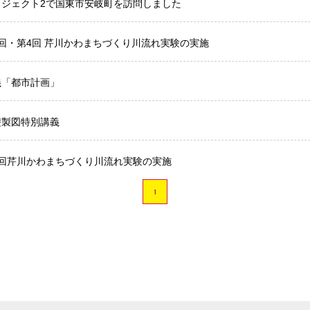
ロジェクト2で国東市安岐町を訪問しました
3回・第4回 芹川かわまちづくり川流れ実験の実施
義「都市計画」
礎製図特別講義
2回芹川かわまちづくり川流れ実験の実施
1