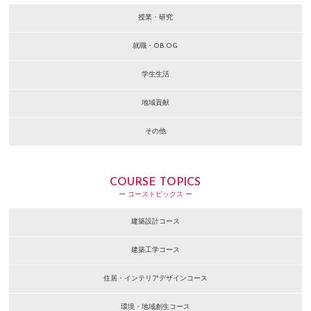
授業・研究
就職・OB.OG
学生生活
地域貢献
その他
COURSE TOPICS
ー コーストピックス ー
建築設計コース
建築工学コース
住居・インテリアデザインコース
環境・地域創生コース