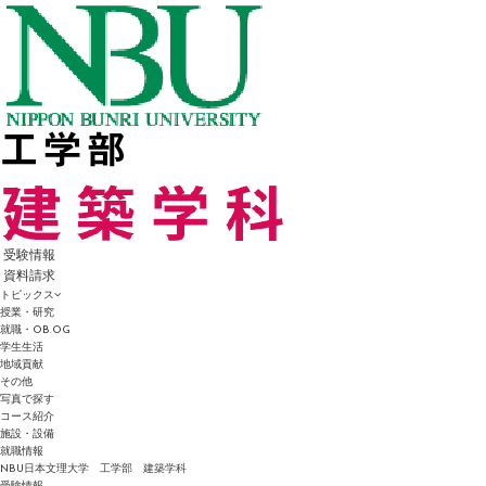
受験情報
資料請求
トピックス
授業・研究
就職・OB.OG
学生生活
地域貢献
その他
写真で探す
コース紹介
施設・設備
就職情報
NBU日本文理大学 工学部 建築学科