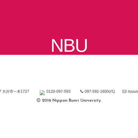
NBU
97 大分市一木1727
0120-097-593
097-592-1600(代)
nyuus
2016 Nippon Bunri University.