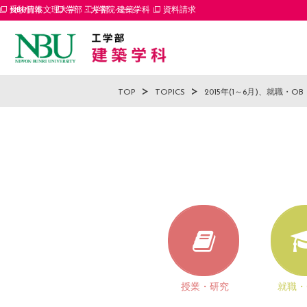
受験情報
NBU日本文理大学 工学部 建築学科
学部・大学院ページ
資料請求
TOP
TOPICS
2015年(1～6月)、就職・
授業・研究
就職・